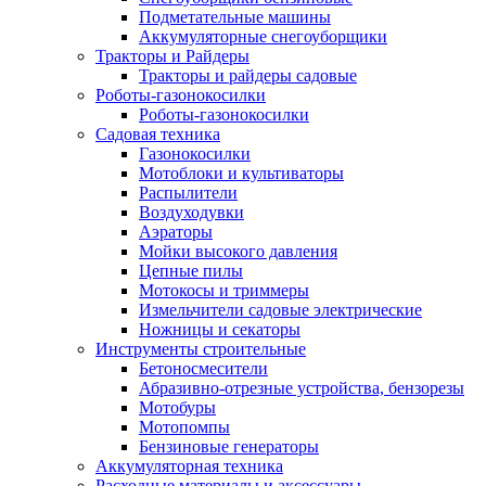
Подметательные машины
Аккумуляторные снегоуборщики
Тракторы и Райдеры
Тракторы и райдеры садовые
Роботы-газонокосилки
Роботы-газонокосилки
Садовая техника
Газонокосилки
Мотоблоки и культиваторы
Распылители
Воздуходувки
Аэраторы
Мойки высокого давления
Цепные пилы
Мотокосы и триммеры
Измельчители садовые электрические
Ножницы и секаторы
Инструменты строительные
Бетоносмесители
Абразивно-отрезные устройства, бензорезы
Мотобуры
Мотопомпы
Бензиновые генераторы
Аккумуляторная техника
Расходные материалы и аксессуары