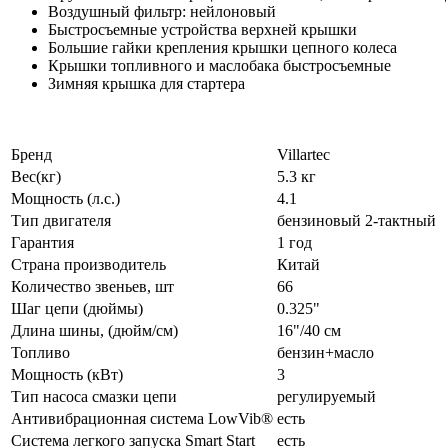
Воздушный фильтр: нейлоновый
Быстросъемные устройства верхней крышки
Большие гайки крепления крышки цепного колеса
Крышки топливного и маслобака быстросъемные
Зимняя крышка для стартера
Бренд
Villartec
Вес(кг)
5.3 кг
Мощность (л.с.)
4.1
Тип двигателя
бензиновый 2-тактный
Гарантия
1 год
Страна производитель
Китай
Количество звеньев, шт
66
Шаг цепи (дюймы)
0.325"
Длина шины, (дюйм/см)
16"/40 см
Топливо
бензин+масло
Мощность (кВт)
3
Тип насоса смазки цепи
регулируемый
Антивибрационная система LowVib®
есть
Система легкого запуска Smart Start
есть