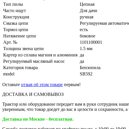
Тип пилы
Цепная
Часто ищут
Для дачи
Конструкция
ручная
Смазка цепи
Регулируемая автоматич
Тормоз цепи
есть
Натяжение цепи
боковое
Арт. №
1101100001
Толщина звена цепи
1.5 мм
Картер из сплава магния и алюминия
да
Регулируемый масляный насос
да
Категория товара
Бензопила
model
SB592
Оставьте
отзыв об этом товаре
первым!
ДОСТАВКА И САМОВЫВОЗ
Трактор или оборудование передает вам в руки сотрудник наш
уверенным, что товар доедет до вас в целости и сохранности,
Доставка по Москве - бесплатная.
Служба доставки работает по графику: пн−вс, с 10:00 до 19:00