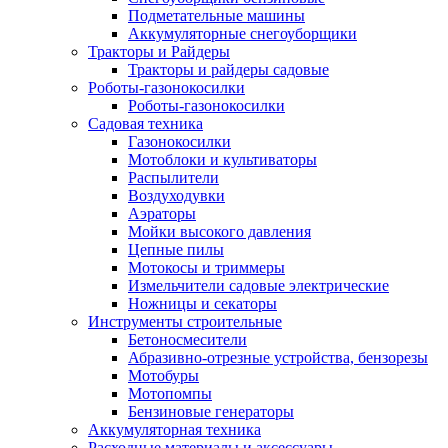
Подметательные машины
Аккумуляторные снегоуборщики
Тракторы и Райдеры
Тракторы и райдеры садовые
Роботы-газонокосилки
Роботы-газонокосилки
Садовая техника
Газонокосилки
Мотоблоки и культиваторы
Распылители
Воздуходувки
Аэраторы
Мойки высокого давления
Цепные пилы
Мотокосы и триммеры
Измельчители садовые электрические
Ножницы и секаторы
Инструменты строительные
Бетоносмесители
Абразивно-отрезные устройства, бензорезы
Мотобуры
Мотопомпы
Бензиновые генераторы
Аккумуляторная техника
Расходные материалы и аксессуары