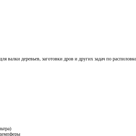
я валки деревьев, заготовки дров и других задач по распилов
ьтра)
 демпферы