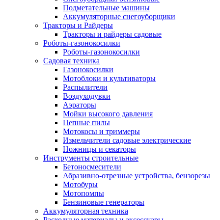
Подметательные машины
Аккумуляторные снегоуборщики
Тракторы и Райдеры
Тракторы и райдеры садовые
Роботы-газонокосилки
Роботы-газонокосилки
Садовая техника
Газонокосилки
Мотоблоки и культиваторы
Распылители
Воздуходувки
Аэраторы
Мойки высокого давления
Цепные пилы
Мотокосы и триммеры
Измельчители садовые электрические
Ножницы и секаторы
Инструменты строительные
Бетоносмесители
Абразивно-отрезные устройства, бензорезы
Мотобуры
Мотопомпы
Бензиновые генераторы
Аккумуляторная техника
Расходные материалы и аксессуары