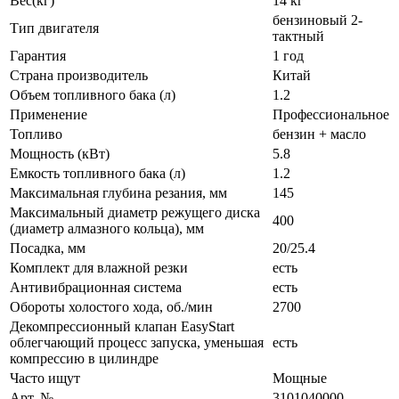
Вес(кг)
14 кг
бензиновый 2-
Тип двигателя
тактный
Гарантия
1 год
Страна производитель
Китай
Объем топливного бака (л)
1.2
Применение
Профессиональное
Топливо
бензин + масло
Мощность (кВт)
5.8
Емкость топливного бака (л)
1.2
Максимальная глубина резания, мм
145
Максимальный диаметр режущего диска
400
(диаметр алмазного кольца), мм
Посадка, мм
20/25.4
Комплект для влажной резки
есть
Антивибрационная система
есть
Обороты холостого хода, об./мин
2700
Декомпрессионный клапан EasyStart
облегчающий процесс запуска, уменьшая
есть
компрессию в цилиндре
Часто ищут
Мощные
Арт. №
3101040000