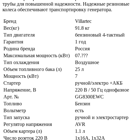
трубы для повышенной надежности. Надежные резиновые
колеса обеспечивают транспортировку генератора.
Бренд
Villartec
Вес(кг)
91.8 кг
Тип двигателя
бензиновый 4-тактный
Гарантия
1 год
Родина бренда
Россия
Максимальная мощность (кВт)
07.???
Тип охлаждения
Воздушное
Объем топливного бака (л)
25 л
Мощность (кВт)
7
Стартер
ручной/электро +АКБ
Напряжение, В
220 В / 50 Гц однофазное
Арт. №
GG8300EWC
Топливо
Бензин
Вольтметр
есть
Тип запуска
ручной и электростартер
Регулятор напряжения
AVR
Объем картера (л)
1.1 л
Число розеток 220 В
1х16А, 1х32А