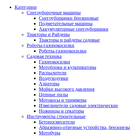
Категории
Снегоуборочные машины
Снегоуборщики бензиновые
Подметательные машины
Аккумуляторные снегоуборщики
Тракторы и Райдеры
Тракторы и райдеры садовые
Роботы-газонокосилки
Роботы-газонокосилки
Садовая техника
Газонокосилки
Мотоблоки и культиваторы
Распылители
Воздуходувки
Аэраторы
Мойки высокого давления
Цепные пилы
Мотокосы и триммеры
Измельчители садовые электрические
Ножницы и секаторы
Инструменты строительные
Бетоносмесители
Абразивно-отрезные устройства, бензорезы
Мотобуры