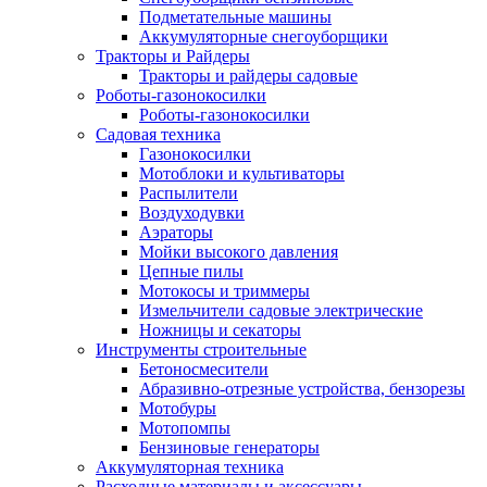
Подметательные машины
Аккумуляторные снегоуборщики
Тракторы и Райдеры
Тракторы и райдеры садовые
Роботы-газонокосилки
Роботы-газонокосилки
Садовая техника
Газонокосилки
Мотоблоки и культиваторы
Распылители
Воздуходувки
Аэраторы
Мойки высокого давления
Цепные пилы
Мотокосы и триммеры
Измельчители садовые электрические
Ножницы и секаторы
Инструменты строительные
Бетоносмесители
Абразивно-отрезные устройства, бензорезы
Мотобуры
Мотопомпы
Бензиновые генераторы
Аккумуляторная техника
Расходные материалы и аксессуары