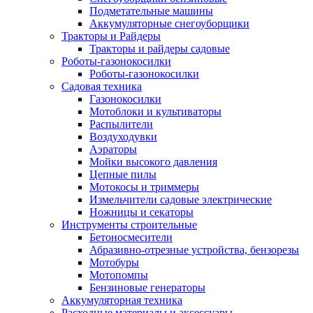
Подметательные машины
Аккумуляторные снегоуборщики
Тракторы и Райдеры
Тракторы и райдеры садовые
Роботы-газонокосилки
Роботы-газонокосилки
Садовая техника
Газонокосилки
Мотоблоки и культиваторы
Распылители
Воздуходувки
Аэраторы
Мойки высокого давления
Цепные пилы
Мотокосы и триммеры
Измельчители садовые электрические
Ножницы и секаторы
Инструменты строительные
Бетоносмесители
Абразивно-отрезные устройства, бензорезы
Мотобуры
Мотопомпы
Бензиновые генераторы
Аккумуляторная техника
Расходные материалы и аксессуары