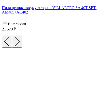
Пила цепная аккумуляторная VILLARTEC SA 40T SET:
AM405+AC402
В наличии
21 570