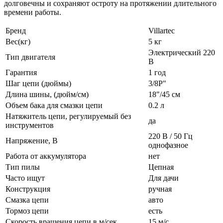
долговечны и сохраняют остроту на протяжении длительного
времени работы.
Бренд
Villartec
Вес(кг)
5 кг
Электрический 220
Тип двигателя
В
Гарантия
1 год
Шаг цепи (дюймы)
3/8P"
Длина шины, (дюйм/см)
18"/45 см
Объем бака для смазки цепи
0.2 л
Натяжитель цепи, регулируемый без
да
инструментов
220 В / 50 Гц
Напряжение, В
однофазное
Работа от аккумулятора
нет
Тип пилы
Цепная
Часто ищут
Для дачи
Конструкция
ручная
Смазка цепи
авто
Тормоз цепи
есть
Скорость вращения цепи в м/сек
15 м/с