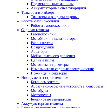
Подметательные машины
Аккумуляторные снегоуборщики
Тракторы и Райдеры
Тракторы и райдеры садовые
Роботы-газонокосилки
Роботы-газонокосилки
Садовая техника
Газонокосилки
Мотоблоки и культиваторы
Распылители
Воздуходувки
Аэраторы
Мойки высокого давления
Цепные пилы
Мотокосы и триммеры
Измельчители садовые электрические
Ножницы и секаторы
Инструменты строительные
Бетоносмесители
Абразивно-отрезные устройства, бензорезы
Мотобуры
Мотопомпы
Бензиновые генераторы
Аккумуляторная техника
Расходные материалы и аксессуары