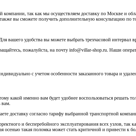
ей компании, так как мы осуществляем доставку по Москве и об
 а также вы сможете получить дополнительную консультацию по т
. Для вашего удобства вы можете выбрать трехчасовой интервал в
щайтесь, пожалуйста, на почту info@villar-shop.ru. Наши операт
индивидуально с учетом особенности заказанного товара и удале
у какой именно вам будет удобнее воспользоваться решать толь
 вам.
ваете доставку согласно тарифу выбранной транспортной компан
рректного и бесперебойного эксплуатирования всех узлов, так к
ая осенью такая поломка может стать критичной и привести к б