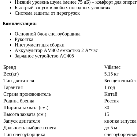
Низкий уровень шума (менее 75 дБ) – комфорт для опер
Быстрый запуск в любых погодных условиях
Система защиты от перегрузок
Комплектация:
Основной блок снегоуборщика
Рукоятка
Инструмент для сборки
Аккумулятор AM402 емкостью 2 А*час
Зарядное устройство AC405
Бренд
Villartec
Вес(кг)
5.15 кг
Тип двигателя
Бесщеточный э
Гарантия
1 год
Страна производитель
Китай
Родина бренда
Россия
Ширина захвата (см.)
30
Высота захвата (см.)
15
Запуск двигателя
кнопка запуска
Дальность выброса снега
до 5 м
Тип снегоуборщика
снегоуборочная