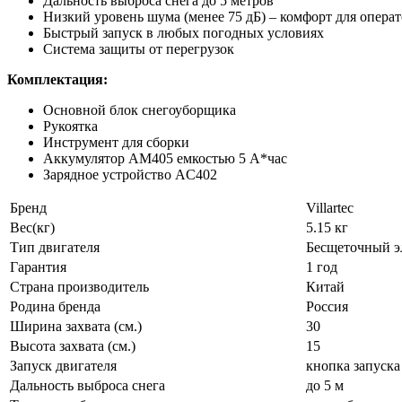
Дальность выброса снега до 5 метров
Низкий уровень шума (менее 75 дБ) – комфорт для опер
Быстрый запуск в любых погодных условиях
Система защиты от перегрузок
Комплектация:
Основной блок снегоуборщика
Рукоятка
Инструмент для сборки
Аккумулятор AM405 емкостью 5 А*час
Зарядное устройство AC402
Бренд
Villartec
Вес(кг)
5.15 кг
Тип двигателя
Бесщеточный э
Гарантия
1 год
Страна производитель
Китай
Родина бренда
Россия
Ширина захвата (см.)
30
Высота захвата (см.)
15
Запуск двигателя
кнопка запуска
Дальность выброса снега
до 5 м