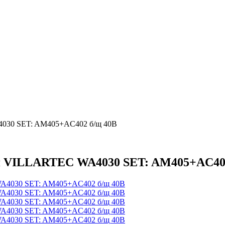
4030 SET: AM405+AC402 б/щ 40В
ая VILLARTEC WA4030 SET: AM405+AC40