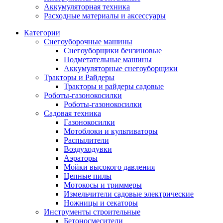
Аккумуляторная техника
Расходные материалы и аксессуары
Категории
Снегоуборочные машины
Снегоуборщики бензиновые
Подметательные машины
Аккумуляторные снегоуборщики
Тракторы и Райдеры
Тракторы и райдеры садовые
Роботы-газонокосилки
Роботы-газонокосилки
Садовая техника
Газонокосилки
Мотоблоки и культиваторы
Распылители
Воздуходувки
Аэраторы
Мойки высокого давления
Цепные пилы
Мотокосы и триммеры
Измельчители садовые электрические
Ножницы и секаторы
Инструменты строительные
Бетоносмесители