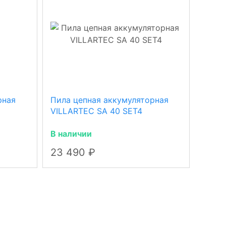
рная
Пила цепная аккумуляторная
Пила 
VILLARTEC SA 40 SET4
VILLA
В наличии
В нал
23 490
7 9