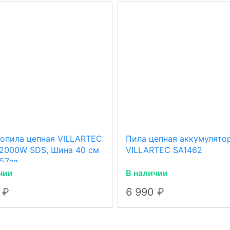
опила цепная VILLARTEC
Пила цепная аккумулято
2000W SDS, Шина 40 см
VILLARTEC SA1462
 57зв.
чии
В наличии
0
6 990