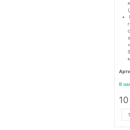
Арт
В на
10