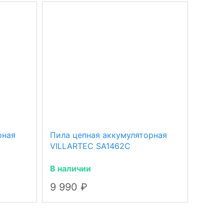
рная
Пила цепная аккумуляторная
Пила 
VILLARTEC SA1462C
VILLA
(1шт)
В наличии
В нал
9 990
5 4