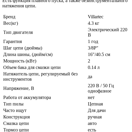
Есть функция плавного пуска, а также безинструментального
натяжения цепи.
Бренд
Villartec
Вес(кг)
4.3 кг
Электрический 220
Тип двигателя
В
Гарантия
1 год
Шаг цепи (дюймы)
3/8P"
Длина шины, (дюйм/см)
16"/40.5 см
Мощность (кВт)
2
Объем бака для смазки цепи
0.14 л
Натяжитель цепи, регулируемый без
да
инструментов
220 В / 50 Гц
Напряжение, В
однофазное
Работа от аккумулятора
нет
Тип пилы
Цепная
Часто ищут
Для дачи
Конструкция
ручная
Смазка цепи
авто
Тормоз цепи
есть