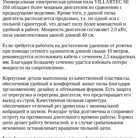
Универсальная электрическая цепная пила VILLARTEC SE
204 обладает более мощным двигателем по сравнению с
предыдущими моделями. Кроме того, у данной пилы
двигатель располагается продольно, т.е. по одной оси с
пильной гарнитурой, что делает пилу более компактной и
удобной в работе. Мощность двигателя составляет 2.0 кВт,
пила укомплектована шиной длиной 40 см.
Если требуется работать на достаточном удалении от розетки
при помощи сетевого удлинителя длиной свыше 10 метров,
рекомендуется использовать кабель с сечением 2,5 квадратных
мм. Благодаря большему сечению удастся избежать потери
мощности на сопротивление.
Корпусные детали выполнены из качественной пластмассы,
обеспечивая удобный и комфортный захват пилы благодаря
эргономичному дизайну и обтекаемым формам. Есть защита
от перегрузки и перегрева двигателя, что предотвращает его
выход из строя. Качественная пильная гарнитура
обеспечивает отличный рез древесины с минимальной
вибрацией и шумом. Режущие зубья долговечны и сохраняют
остроту на протяжении длительного времени работы. Тормоз
цепи делает работу безопасной, и в случае срабатывания
мгновенно останавливает вращение пильной цепи.