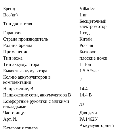
Бренд
Villartec
Вес(кг)
1 кг
Бесщеточный
Тип двигателя
электромотор
Гарантия
1 год
Страна производитель
Китай
Родина бренда
Россия
Применение
Бытовое
Тип ножа
плоские ножи
Тип аккумулятора
Li-Ion
Емкость аккумулятора
1.5 А*час
Кол-во аккумуляторов в
2
комплектации
Напряжение, В
14.4
Напряжение сети, аккумулятора В
14.4 В
Комфортные рукоятки с мягкими
да
накладками
Часто ищут
Для дачи
Арт. №
PA1462N
Аккумуляторный
Категория товара