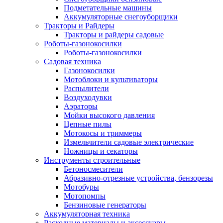
Подметательные машины
Аккумуляторные снегоуборщики
Тракторы и Райдеры
Тракторы и райдеры садовые
Роботы-газонокосилки
Роботы-газонокосилки
Садовая техника
Газонокосилки
Мотоблоки и культиваторы
Распылители
Воздуходувки
Аэраторы
Мойки высокого давления
Цепные пилы
Мотокосы и триммеры
Измельчители садовые электрические
Ножницы и секаторы
Инструменты строительные
Бетоносмесители
Абразивно-отрезные устройства, бензорезы
Мотобуры
Мотопомпы
Бензиновые генераторы
Аккумуляторная техника
Расходные материалы и аксессуары