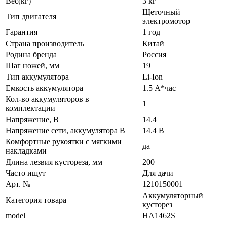
Вес(кг)
3 кг
Щеточный
Тип двигателя
электромотор
Гарантия
1 год
Страна производитель
Китай
Родина бренда
Россия
Шаг ножей, мм
19
Тип аккумулятора
Li-Ion
Емкость аккумулятора
1.5 А*час
Кол-во аккумуляторов в
1
комплектации
Напряжение, В
14.4
Напряжение сети, аккумулятора В
14.4 В
Комфортные рукоятки с мягкими
да
накладками
Длина лезвия кустореза, мм
200
Часто ищут
Для дачи
Арт. №
1210150001
Аккумуляторный
Категория товара
кусторез
model
HA1462S