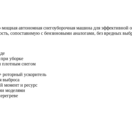
мощная автономная снегоуборочная машина для эффективной о
сть, сопоставимую с бензиновыми аналогами, без вредных выб
яде
 при уборке
 и плотным снегом
+ роторный ускоритель
я выброса
 момент и ресурс
ыми моделями
перегреве