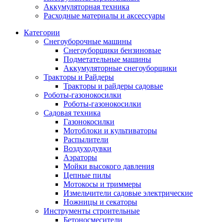
Аккумуляторная техника
Расходные материалы и аксессуары
Категории
Снегоуборочные машины
Снегоуборщики бензиновые
Подметательные машины
Аккумуляторные снегоуборщики
Тракторы и Райдеры
Тракторы и райдеры садовые
Роботы-газонокосилки
Роботы-газонокосилки
Садовая техника
Газонокосилки
Мотоблоки и культиваторы
Распылители
Воздуходувки
Аэраторы
Мойки высокого давления
Цепные пилы
Мотокосы и триммеры
Измельчители садовые электрические
Ножницы и секаторы
Инструменты строительные
Бетоносмесители