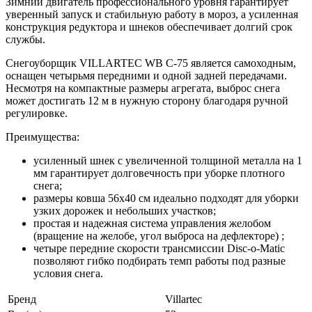
Зимний двигатель профессионального уровня гарантирует
уверенный запуск и стабильную работу в мороз, а усиленная
конструкция редуктора и шнеков обеспечивает долгий срок
службы.
Снегоуборщик VILLARTEC WB C-75 является самоходным,
оснащен четырьмя передними и одной задней передачами.
Несмотря на компактные размеры агрегата, выброс снега
может достигать 12 м в нужную сторону благодаря ручной
регулировке.
Преимущества:
усиленный шнек с увеличенной толщиной металла на 1
мм гарантирует долговечность при уборке плотного
снега;
размеры ковша 56x40 см идеально подходят для уборки
узких дорожек и небольших участков;
простая и надежная система управления желобом
(вращение на желобе, угол выброса на дефлекторе) ;
четыре передние скорости трансмиссии Disc-o-Matic
позволяют гибко подбирать темп работы под разные
условия снега.
Бренд
Villartec