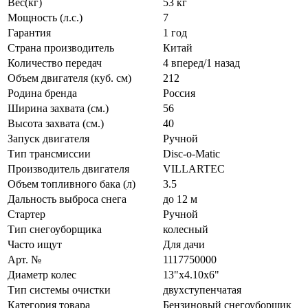
Вес(кг)
53 кг
Мощность (л.с.)
7
Гарантия
1 год
Страна производитель
Китай
Количество передач
4 вперед/1 назад
Объем двигателя (куб. см)
212
Родина бренда
Россия
Ширина захвата (см.)
56
Высота захвата (см.)
40
Запуск двигателя
Ручной
Тип трансмиссии
Disc-o-Matic
Производитель двигателя
VILLARTEC
Объем топливного бака (л)
3.5
Дальность выброса снега
до 12 м
Стартер
Ручной
Тип снегоуборщика
колесный
Часто ищут
Для дачи
Арт. №
1117750000
Диаметр колес
13"х4.10х6"
Тип системы очистки
двухступенчатая
Категория товара
Бензиновый снегоуборщик