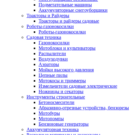
Подметательные машины
Аккумуляторные снегоуборщики
Тракторы и Райдеры
Тракторы и райдеры садовые
Роботы-газонокосилки
Роботы-газонокосилки
Садовая техника
Газонокосилки
Мотоблоки и культиваторы
Распылители
Воздуходувки
Аэраторы
Мойки высокого давления
Цепные пилы
Мотокосы и триммеры
Измельчители садовые электрические
Ножницы и секаторы
Инструменты строительные
Бетоносмесители
Абразивно-отрезные устройства, бензорезы
Мотобуры
Мотопомпы
Бензиновые генераторы
Аккумуляторная техника
Расходные материалы и аксессуары