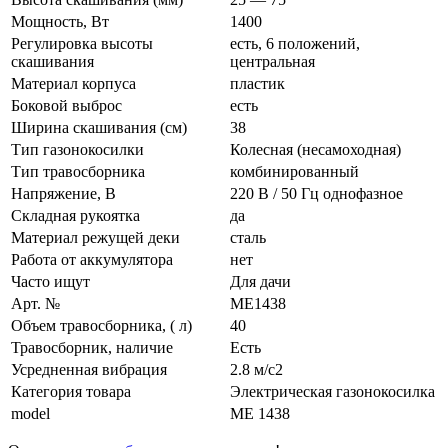
Мощность, Вт
1400
Регулировка высоты
есть, 6 положений,
скашивания
центральная
Материал корпуса
пластик
Боковой выброс
есть
Ширина скашивания (см)
38
Тип газонокосилки
Колесная (несамоходная)
Тип травосборника
комбинированный
Напряжение, В
220 В / 50 Гц однофазное
Складная рукоятка
да
Материал режущей деки
сталь
Работа от аккумулятора
нет
Часто ищут
Для дачи
Арт. №
ME1438
Объем травосборника, ( л)
40
Травосборник, наличие
Есть
Усредненная вибрация
2.8 м/с2
Категория товара
Электрическая газонокосилка
model
ME 1438