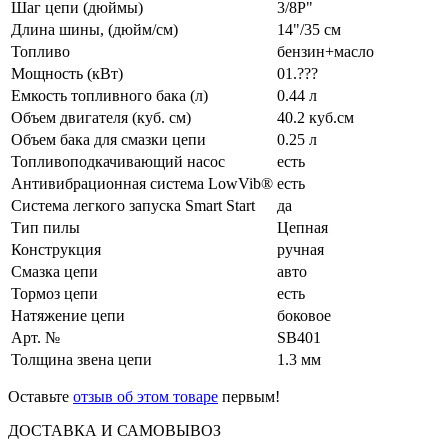
Шаг цепи (дюймы)
3/8P"
Длина шины, (дюйм/см)
14"/35 см
Топливо
бензин+масло
Мощность (кВт)
01.???
Емкость топливного бака (л)
0.44 л
Объем двигателя (куб. см)
40.2 куб.см
Объем бака для смазки цепи
0.25 л
Топливоподкачивающий насос
есть
Антивибрационная система LowVib®
есть
Система легкого запуска Smart Start
да
Тип пилы
Цепная
Конструкция
ручная
Смазка цепи
авто
Тормоз цепи
есть
Натяжение цепи
боковое
Арт. №
SB401
Толщина звена цепи
1.3 мм
Оставьте
отзыв об этом товаре
первым!
ДОСТАВКА И САМОВЫВОЗ