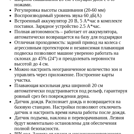
ножами.
Регулировка высоты скашивания (20-60 мм)
Воспроизводимый уровень звука 60 дБ(А)
Встроенный аккумулятор 20 В, 5 А*час в комплекте
поставки. Зарядное устройство 2.5 А*час.
Полная автономность – работает от аккумулятора,
автоматически возвращается на базу для подзарядки
Отличная проходимость: задний привод на колеса с
агрессивным протектором и независимая плавающая
подвеска позволяют машине уверенно работать на
склонах до 45% (24°) и преодолевать неровности
высотой до 4 см.
Можно настроить неограниченное количество зон и
управлять через приложение. Построение карты
участка.
Плавающая косильная дека шириной 20 см
автоматически подстраивается под рельеф, гарантируя
ровный срез без повреждения дерна.
Датчик дождя. Распознает дождь и возвращается на
базовую станцию. Настройки позволяют отключить
датчик и настроить время начала работы после дождя.
Датчик подъема, наклона и переворачивания. Лезвия
будут моментально остановлены для обеспечения
полной безопасности.
PIN код. Защита от кражи и несанкционированного