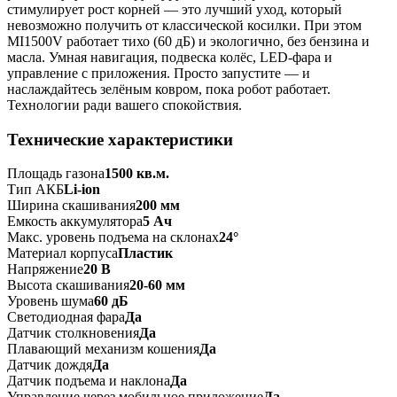
стимулирует рост корней — это лучший уход, который
невозможно получить от классической косилки. При этом
MI1500V работает тихо (60 дБ) и экологично, без бензина и
масла. Умная навигация, подвеска колёс, LED-фара и
управление с приложения. Просто запустите — и
наслаждайтесь зелёным ковром, пока робот работает.
Технологии ради вашего спокойствия.
Технические характеристики
Площадь газона
1500 кв.м.
Тип АКБ
Li-ion
Ширина скашивания
200 мм
Емкость аккумулятора
5 Ач
Макс. уровень подъема на склонах
24°
Материал корпуса
Пластик
Напряжение
20 В
Высота скашивания
20-60 мм
Уровень шума
60 дБ
Светодиодная фара
Да
Датчик столкновения
Да
Плавающий механизм кошения
Да
Датчик дождя
Да
Датчик подъема и наклона
Да
Управление через мобильное приложение
Да