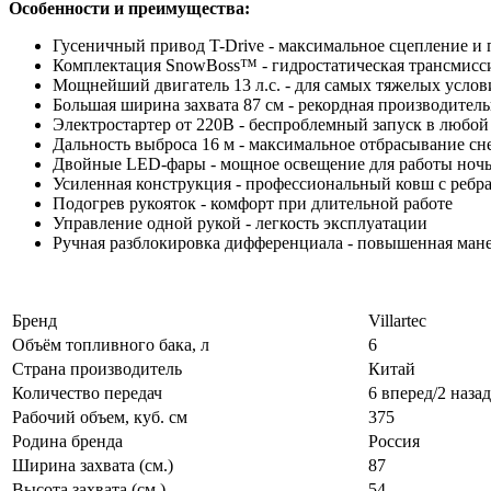
Особенности и преимущества:
Гусеничный привод T-Drive - максимальное сцепление и 
Комплектация SnowBoss™ - гидростатическая трансмисс
Мощнейший двигатель 13 л.с. - для самых тяжелых услов
Большая ширина захвата 87 см - рекордная производитель
Электростартер от 220В - беспроблемный запуск в любой
Дальность выброса 16 м - максимальное отбрасывание сн
Двойные LED-фары - мощное освещение для работы ноч
Усиленная конструкция - профессиональный ковш с ребр
Подогрев рукояток - комфорт при длительной работе
Управление одной рукой - легкость эксплуатации
Ручная разблокировка дифференциала - повышенная ман
Бренд
Villartec
Объём топливного бака, л
6
Страна производитель
Китай
Количество передач
6 вперед/2 назад
Рабочий объем, куб. см
375
Родина бренда
Россия
Ширина захвата (см.)
87
Высота захвата (см.)
54