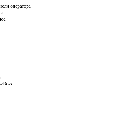
нели оператора
ая
ное
я
wBoss