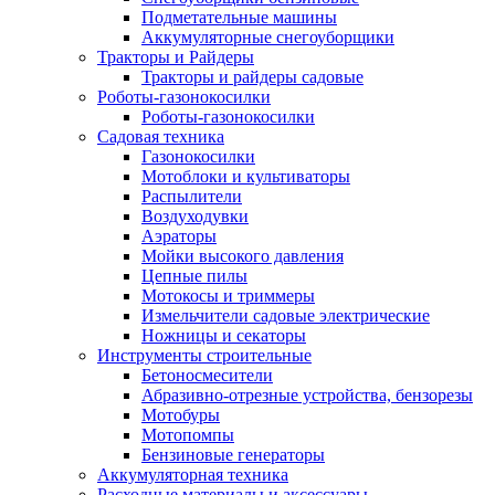
Подметательные машины
Аккумуляторные снегоуборщики
Тракторы и Райдеры
Тракторы и райдеры садовые
Роботы-газонокосилки
Роботы-газонокосилки
Садовая техника
Газонокосилки
Мотоблоки и культиваторы
Распылители
Воздуходувки
Аэраторы
Мойки высокого давления
Цепные пилы
Мотокосы и триммеры
Измельчители садовые электрические
Ножницы и секаторы
Инструменты строительные
Бетоносмесители
Абразивно-отрезные устройства, бензорезы
Мотобуры
Мотопомпы
Бензиновые генераторы
Аккумуляторная техника
Расходные материалы и аксессуары