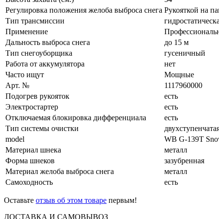
Регулировка положения желоба выброса снега
Рукояткой на па
Тип трансмиссии
гидростатическ
Применение
Профессиональ
Дальность выброса снега
до 15 м
Тип снегоуборщика
гусеничный
Работа от аккумулятора
нет
Часто ищут
Мощные
Арт. №
1117960000
Подогрев рукояток
есть
Электростартер
есть
Отключаемая блокировка дифференциала
есть
Тип системы очистки
двухступенчата
model
WB G-139T Sno
Материал шнека
металл
Форма шнеков
зазубренная
Материал желоба выброса снега
металл
Самоходность
есть
Оставьте
отзыв об этом товаре
первым!
ДОСТАВКА И САМОВЫВОЗ