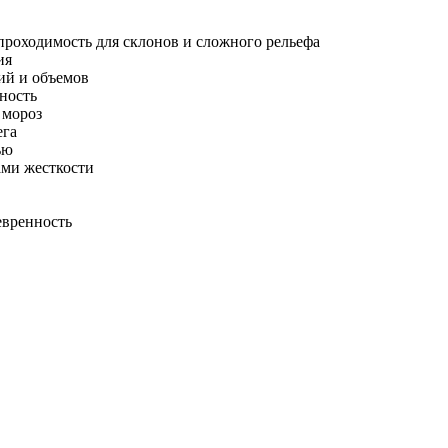
проходимость для склонов и сложного рельефа
ия
ий и объемов
ность
 мороз
ега
ью
ами жесткости
евренность