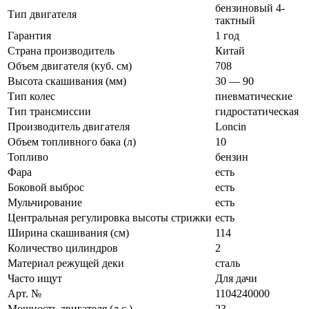
бензиновый 4-
Тип двигателя
тактный
Гарантия
1 год
Страна производитель
Китай
Объем двигателя (куб. см)
708
Высота скашивания (мм)
30 — 90
Тип колес
пневматические
Тип трансмиссии
гидростатическая
Производитель двигателя
Loncin
Объем топливного бака (л)
10
Топливо
бензин
Фара
есть
Боковой выброс
есть
Мульчирование
есть
Центральная регулировка высоты стрижки
есть
Ширина скашивания (см)
114
Количество цилиндров
2
Материал режущей деки
сталь
Часто ищут
Для дачи
Арт. №
1104240000
Мощность двигателя (л.с.)
23