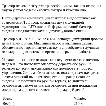
Трактор не комплектуется травосборником, так как основная
задача у этой модели - косить быстро и качественно.
В стандартной комплектации трактора: гидростатическая
трансмиссия Tuff Torq, косильная дека с функцией
мульчирования, LED дисплей, фары, передний бампер,
сиденье с подлокотниками и другие удобные опции.
Трактор VILLARTEC MR2314SH оснащен двухцилиндровым
двигателем Loncin. Масляный насос и масляный фильтр
обеспечивают правильную смазку и способствуют лучшему
охлаждению двигателя во время непрерывной работы.
Управление скоростью движения осуществляется с помощью
педалей. Это позволяет оператору держать обе руки на
рулевом колесе и максимально контролировать процесс
управления. Система безопасности: под сиденьем находится
автоматический выключатель, если оператор покинет
сиденье, не поставив на ручной тормоз, то двигатель
отключится. Также двигатель отключается при покидании
оператором сидения с включенной режущей декой.
Бренд
Villartec
Вес(кг)
210 кг