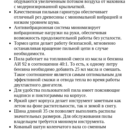
обдуваются увеличенным потоком воздуха от маховика
с модернизированной крыльчаткой.
Качественная пильная гарнитура обеспечивает
отличный рез древесины с минимальной вибрацией и
низким уровнем шума.
Антивибрационная система минимизирует
вибрационные нагрузки на руки, обеспечивая
возможность продолжительной работы без усталости.
Тормоз цепи делает работу безопасной, мгновенно
останавливая вращение пильной цепи в случае
необходимости.
Пила работает на топливной смеси из масла и бензина
АИ 92 в соотношении 40:1. То есть, к одному литру
бензина необходимо добавить 25 мл масла и смешать.
Такое соотношение является самым оптимальным для
эффективной смазки и отвода тепла во время работы
двухтактного двигателя.
Для удобства пользователей пила имеет поясняющие
надписи и пиктограммы на корпусе.
Яркий цвет корпуса делает инструмент заметным как
летом на фоне растительности, так и зимой в снегу.
Шина длиной 35 см позволяет выполнять распилы
значительных размеров. Для обслуживания пилы
владельцем требуется минимум инструмента.
Кованый шатун коленчатого вала со сменным