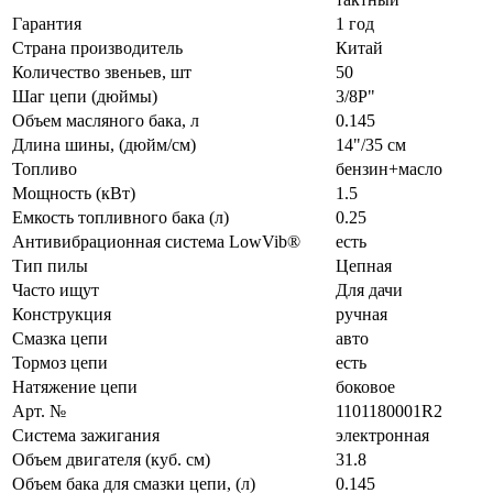
Гарантия
1 год
Страна производитель
Китай
Количество звеньев, шт
50
Шаг цепи (дюймы)
3/8P"
Объем масляного бака, л
0.145
Длина шины, (дюйм/см)
14"/35 см
Топливо
бензин+масло
Мощность (кВт)
1.5
Емкость топливного бака (л)
0.25
Антивибрационная система LowVib®
есть
Тип пилы
Цепная
Часто ищут
Для дачи
Конструкция
ручная
Смазка цепи
авто
Тормоз цепи
есть
Натяжение цепи
боковое
Арт. №
1101180001R2
Система зажигания
электронная
Объем двигателя (куб. см)
31.8
Объем бака для смазки цепи, (л)
0.145