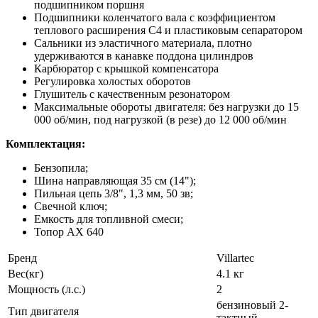
подшипником поршня
Подшипники коленчатого вала с коэффициентом
теплового расширения C4 и пластиковым сепаратором
Сальники из эластичного материала, плотно
удерживаются в канавке поддона цилиндров
Карбюратор с крышкой компенсатора
Регулировка холостых оборотов
Глушитель с качественным резонатором
Максимальные обороты двигателя: без нагрузки до 15
000 об/мин, под нагрузкой (в резе) до 12 000 об/мин
Комплектация:
Бензопила;
Шина направляющая 35 см (14");
Пильная цепь 3/8", 1,3 мм, 50 зв;
Свечной ключ;
Емкость для топливной смеси;
Топор AX 640
Бренд
Villartec
Вес(кг)
4.1 кг
Мощность (л.с.)
2
бензиновый 2-
Тип двигателя
тактный