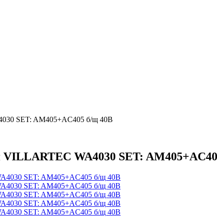
4030 SET: AM405+AC405 б/щ 40В
ая VILLARTEC WA4030 SET: AM405+AC40