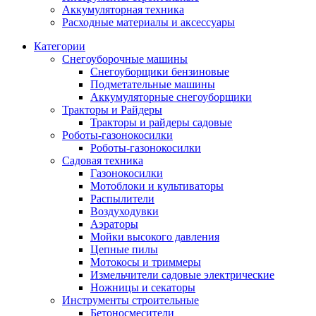
Аккумуляторная техника
Расходные материалы и аксессуары
Категории
Снегоуборочные машины
Снегоуборщики бензиновые
Подметательные машины
Аккумуляторные снегоуборщики
Тракторы и Райдеры
Тракторы и райдеры садовые
Роботы-газонокосилки
Роботы-газонокосилки
Садовая техника
Газонокосилки
Мотоблоки и культиваторы
Распылители
Воздуходувки
Аэраторы
Мойки высокого давления
Цепные пилы
Мотокосы и триммеры
Измельчители садовые электрические
Ножницы и секаторы
Инструменты строительные
Бетоносмесители