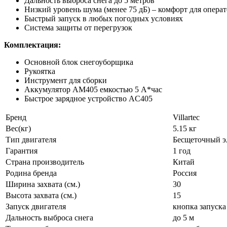
Дальность выброса снега до 5 метров
Низкий уровень шума (менее 75 дБ) – комфорт для опер
Быстрый запуск в любых погодных условиях
Система защиты от перегрузок
Комплектация:
Основной блок снегоуборщика
Рукоятка
Инструмент для сборки
Аккумулятор AM405 емкостью 5 А*час
Быстрое зарядное устройство AC405
Бренд
Villartec
Вес(кг)
5.15 кг
Тип двигателя
Бесщеточный э
Гарантия
1 год
Страна производитель
Китай
Родина бренда
Россия
Ширина захвата (см.)
30
Высота захвата (см.)
15
Запуск двигателя
кнопка запуска
Дальность выброса снега
до 5 м